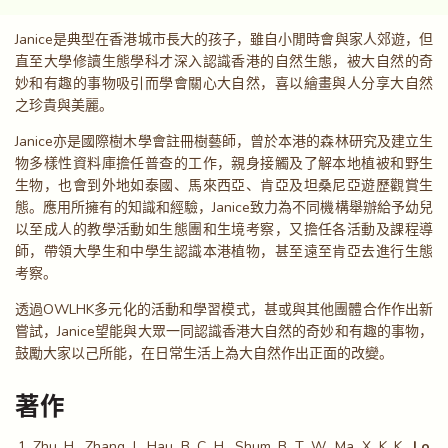
Janice是典型在香港城市長大的孩子，雖自小閒時會與家人郊遊，但
直至大學修讀生態學科才深入認識香港的自然生態，被大自然的奇
妙和有趣的事物吸引而學會關心大自然，喜以繪畫與人分享大自然
之珍貴與美麗。
Janice亦是國際樹木學會註冊樹藝師，曾於本港的森林研究及建立生
物多樣性資料庫擔任普查的工作，親身接觸及了解本地植被和野生
生物，也會到外地如泰國、馬來西亞、肯亞及坦桑尼亞遊歷觀賞生
態。應用所擁有的知識和經驗，Janice致力為不同機構舉辦給予幼兒
以至成人的教學活動如生態團和生境考察，又擔任各活動及課程導
師，帶領大學生和中學生認識本港植物，甚至遠至肯亞去進行生態
考察。
透過OWLHK多元化的活動和學習模式，甚或與其他團體合作作出新
嘗試，Janice望能與大眾一同認識香港大自然的奇妙和有趣的事物，
鼓勵大家以己所能，在日常生活上為大自然作出正面的改變。
著作
Zhu, H., Zhang, J., Hau, B. C. H., Shum, B. T. W., Ma, X. K. K.,
Lo,