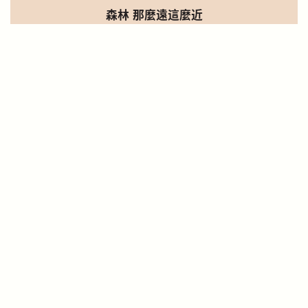
森林 那麼遠這麼近
U 周刊 - Vol. 723 Life
2019-10-04
詳細報導
勞丕禮繪圖記錄大自然 通山跑推動環境教育