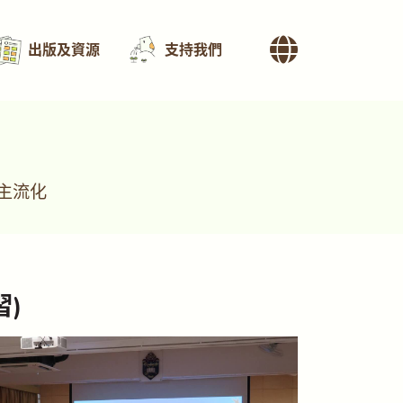
出版及資源
支持我們
主流化
)