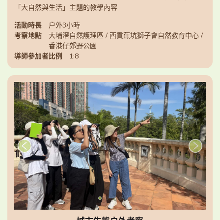
「大自然與生活」主題的教學內容
活動時長
戶外3小時
考察地點
大埔滘自然護理區 / 西貢蕉坑獅子會自然教育中心 /
香港仔郊野公園
導師參加者比例
1:8