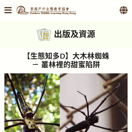
出版及資源
【生態知多D】大木林蜘蛛
－ 叢林裡的甜蜜陷阱