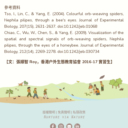
參考資料
Tso, I., Lin, C., & Yang, E. (2004). Colourful orb-weaving spiders,
Nephila pilipes, through a bee's eyes. Journal of Experimental
Biology, 207(15), 2631-2637. doi:10.1242/jeb.01068
Chiao, C., Wu, W., Chen, S., & Yang, E. (2009). Visualization of the
spatial and spectral signals of orb-weaving spiders, Nephila
pilipes, through the eyes of a honeybee. Journal of Experimental
Biology, 212(14), 2269-2278. doi:10.1242/jeb.030734
【文：張順智 Roy，香港戶外生態教育協會 2016-17 實習生】
版權聲明
|
免責聲明
|
私隱政策
Nurture via Nature