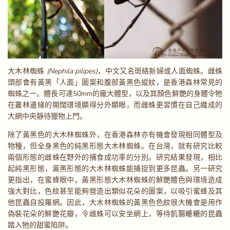
大木林蜘蛛
(Nephila pilipes)
，中文又名斑絡新婦或人面蜘蛛。雌蛛
頭部會有黃黑「人面」圖案和腹部黃黑色縱紋，是香港森林常見的
蜘蛛之一。體長可達50mm的龐大體型，以及其顏色鮮艷的身體令牠
在叢林邊緣的開闊環境顯得分外顯眼，而雌蛛更習慣在自己織成的
大網中央靜待獵物上門。
除了黃黑色的大木林蜘蛛外，在香港森林亦有機會發現相同體型及
物種，但全身黑色的純黑形態大木林蜘蛛。在台灣，就有研究比較
兩個形態的雌蛛在野外的捕食成功率的分別。研究結果發現，相比
起純黑形態，黃黑形態的大木林蜘蛛能捕捉到更多昆蟲。另一研究
更指出，在蜜蜂眼中，黃黑形態大木林蜘蛛的鮮艷體色與環境造成
強大對比，色紋甚至能夠營造出類似花朵的圖案，以吸引蜜蜂及其
他昆蟲自投羅網。因此，大木林蜘蛛的黃黑色色紋很大機會是用作
偽裝花朵的鮮艷花瓣，令雌蛛可以安坐網上，等待飢腸轆轆的昆蟲
踏入牠的甜蜜陷阱。