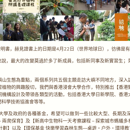
證明書，赫見證書上的日期是4月22日（世界地球日），彷彿是
，最大的改變莫過於多了新成員，包括新同事及新實習生；秉承著「Nur
。
嶼山生態為重點，兩個系列共五個主題走訪大嶼不同地方，深入
習植物的興趣殷切，我們與香港浸會大學合作，特別推出【香港
同機構設計及帶領各類型的活動，包括香港大學日新學院、香港
門科學技術協進會等等。
大學及政府的各種基金，希望可以做到一些比較大型、長期及
 – 兩爬保育】及【新高中生物科一天考察課程 – 探索城市螞
計劃】以及【環保基金 快樂學習森林生態—桌遊‧戶外‧環境教