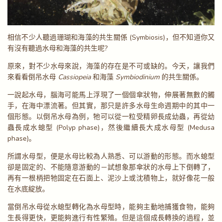
相信不少人聽過珊瑚和海藻的共生關係 (Symbiosis)，但不知道你又
有沒有聽過水母和海藻的共生呢?
原來，對不少水母來說，海藻的存在是不可或缺的。今天，讓我們
來看看倒吊水母
Cassiopeia
和海藻
Symbiodinium
的共生關係。
一說起水母，腦海可能馬上浮現了一個個傘狀物，伸展著無數的觸
手，在海中漂流著。但其實，那只是許多水母生命週期中的其中一
個形態。以倒吊水母為例，牠可以從一粒受精卵長成幼蟲，再從幼
蟲長成水螅型 (Polyp phase)，然後繼續長大成水母型 (Medusa
phase)。
所謂水母型，便是水母比較為人熟悉、可以游動的形態。而水螅型
卻是固定的、不能隨意游動的－試想象那傘狀的水母上下倒轉了，
再有一根柄把牠固定在石面上、泥沙上或沈積物上，就好像花一般
在水底綻放。
當倒吊水母從水螅型轉化為水母型時，能夠主動地捕獲食物，能夠
生長得更快，更能夠進行有性繁殖。但是這個成長轉換的過程，並