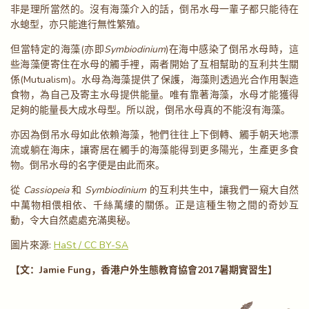
非是理所當然的。沒有海藻介入的話，倒吊水母一輩子都只能待在
水螅型，亦只能進行無性繁殖。
但當特定的海藻(亦即
Symbiodinium
)在海中感染了倒吊水母時，這
些海藻便寄住在水母的觸手裡，兩者開始了互相幫助的互利共生關
係(Mutualism)。水母為海藻提供了保護，海藻則透過光合作用製造
食物，為自己及寄主水母提供能量。唯有靠著海藻，水母才能獲得
足夠的能量長大成水母型。所以說，倒吊水母真的不能沒有海藻。
亦因為倒吊水母如此依賴海藻，牠們往往上下倒轉、觸手朝天地漂
流或躺在海床，讓寄居在觸手的海藻能得到更多陽光，生產更多食
物。倒吊水母的名字便是由此而來。
從
Cassiopeia
和
Symbiodinium
的互利共生中，讓我們一窺大自然
中萬物相偎相依、千絲萬縷的關係。正是這種生物之間的奇妙互
動，令大自然處處充滿奧秘。
圖片來源:
HaSt / CC BY-SA
【文：Jamie Fung，香港戶外生態教育協會2017暑期實習生】