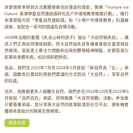
本會很榮幸得到太古集團慈善信託基金的資助，開展「Nurture via
Nature: 香港學童自然連結感研究及戶外環境教育推廣計劃」，推行
本港首個大型「學童自然連結感」和「小學戶外環境教育」的基線
調查，並配合一系列的倡議及宣傳活動。
2008年出版的書籍《失去山林的孩子》提出「大自然缺失症」，講
述人們正與自然環境脫節。而大自然缺失症有機會導致兒童漠視自
然環境，容易患上專注力問題和出現抑鬱等精神障礙，亦更容易引
起某些身體毛病，如近視和肥胖症。
為此，我們在2023年7月至2024年5月發起「與自然為『五』」承
諾，鼓勵各位嘗試利用我們建議的方式到訪「大自然」，享受自然
的好處。
另外，為推動更多人接觸大自然，我們亦在2024年10月至2025年5
月發起「自然自在」承諾，同時推廣「大自然挑戰」活動。參加者
只要簽署承諾，並分享與大自然的故事點滴到社交平台，便有機會
獲得本會設計的精美生態襟章。
更多內容