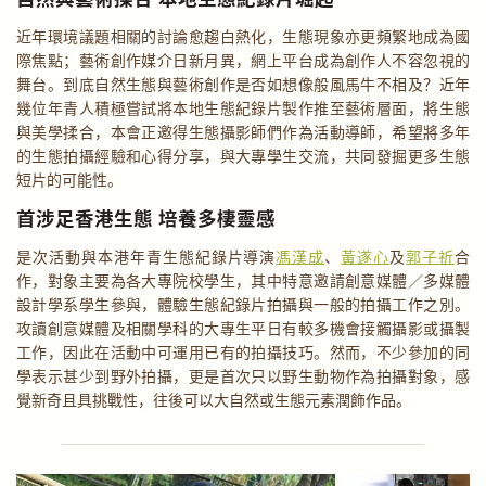
近年環境議題相關的討論愈趨白熱化，生態現象亦更頻繁地成為國
際焦點；藝術創作媒介日新月異，網上平台成為創作人不容忽視的
舞台。到底自然生態與藝術創作是否如想像般風馬牛不相及？近年
幾位年青人積極嘗試將本地生態紀錄片製作推至藝術層面，將生態
與美學揉合，本會正邀得生態攝影師們作為活動導師，希望將多年
的生態拍攝經驗和心得分享，與大專學生交流，共同發掘更多生態
短片的可能性。
首涉足香港生態 培養多棲靈感
是次活動與本港年青生態紀錄片導演
馮漢成
、
黃遂心
及
郭子祈
合
作，對象主要為各大專院校學生，其中特意邀請創意媒體／多媒體
設計學系學生參與，體驗生態紀錄片拍攝與一般的拍攝工作之別。
攻讀創意媒體及相關學科的大專生平日有較多機會接觸攝影或攝製
工作，因此在活動中可運用已有的拍攝技巧。然而，不少參加的同
學表示甚少到野外拍攝，更是首次只以野生動物作為拍攝對象，感
覺新奇且具挑戰性，往後可以大自然或生態元素潤飾作品。