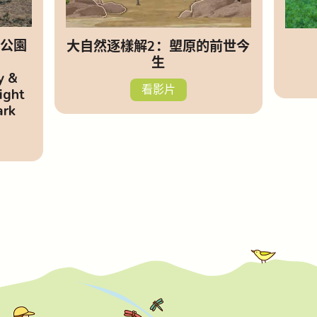
公園
大自然逐樣解2：塱原的前世今
生
y &
看影片
ight
ark