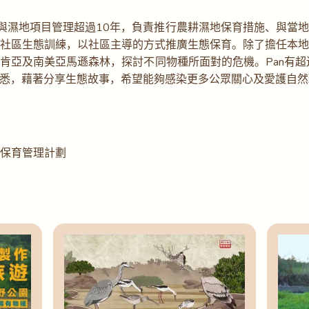
參與濕地項目管理超過10年，負責推行農耕濕地保育措施、與當
社區生態訓練，以社區主導的方式推廣生態保育。除了擔任本
肯亞及南美亞馬遜森林，探討不同物種所面對的危機。Pan有超
悉，藉著分享生態故事，希望能夠感染更多公眾關心及愛護自然
保育管理計劃