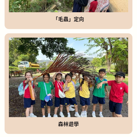
「毛蟲」定向
森林遊學