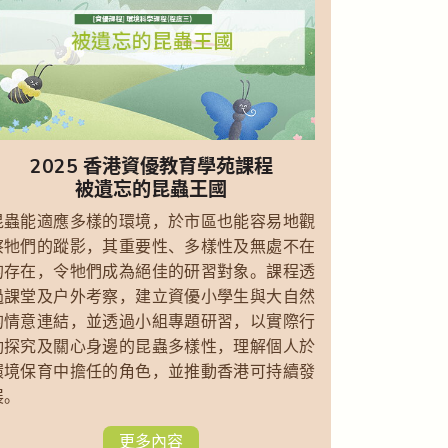
2025 香港資優教育學苑課程
被遺忘的昆蟲王國
昆蟲能適應多樣的環境，於市區也能容易地觀
察牠們的蹤影，其重要性、多樣性及無處不在
的存在，令牠們成為絕佳的研習對象。課程透
過課堂及戶外考察，建立資優小學生與大自然
的情意連結，並透過小組專題研習，以實際行
動探究及關心身邊的昆蟲多樣性，理解個人於
環境保育中擔任的角色，並推動香港可持續發
展。
更多內容