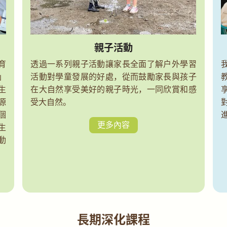
親子活動
育
透過一系列親子活動讓家長全面了解戶外學習
」
活動對學童發展的好處，從而鼓勵家長與孩子
生
在大自然享受美好的親子時光，一同欣賞和感
源
受大自然。
個
更多內容
生
動
長期深化課程