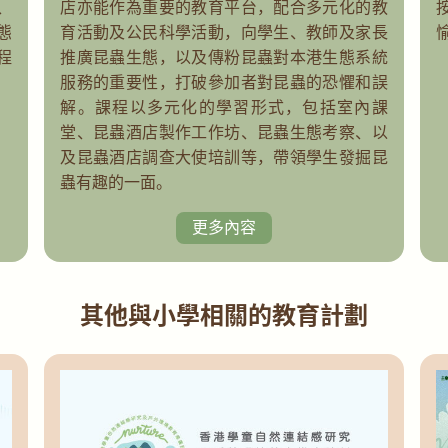
、
店亦能作為重要的教育平台，配合多元化的教
態
育活動及公民科學活動，向學生、教師及家長
程
推廣昆蟲生態，以及傳粉昆蟲對本港生態系統
服務的重要性，打破參加者對昆蟲的恐懼和誤
解。課程以多元化的學習形式，包括室內課
堂、昆蟲酒店製作工作坊、昆蟲生態考察、以
及昆蟲酒店調查大使培訓等，帶領學生發掘昆
蟲有趣的一面。
更多內容
其他與小學相關的教育計劃