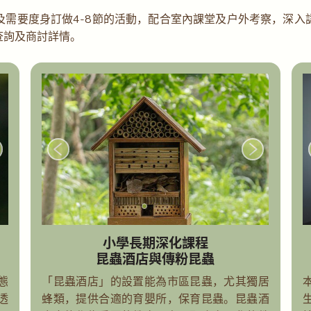
及需要度身訂做4-8節的活動，配合室內課堂及戶外考察，深入
查詢及商討詳情。
小學長期深化課程
昆蟲酒店與傳粉昆蟲
態
「昆蟲酒店」的設置能為市區昆蟲，尤其獨居
透
蜂類，提供合適的育嬰所，保育昆蟲。昆蟲酒