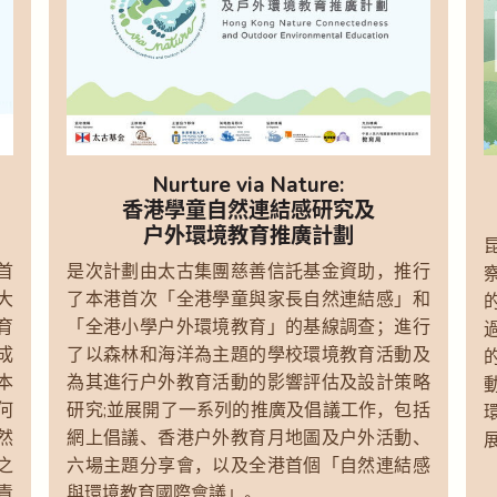
Nurture via Nature:
香港學童自然連結感研究及
戶外環境教育推廣計劃
首
是次計劃由太古集團慈善信託基金資助，推行
大
了本港首次「全港學童與家長自然連結感」和
育
「全港小學戶外環境教育」的基線調查；進行
成
了以森林和海洋為主題的學校環境教育活動及
本
為其進行戶外教育活動的影響評估及設計策略
何
研究;並展開了一系列的推廣及倡議工作，包括
然
網上倡議、香港戶外教育月地圖及戶外活動、
之
六場主題分享會，以及全港首個「自然連結感
責
與環境教育國際會議」。