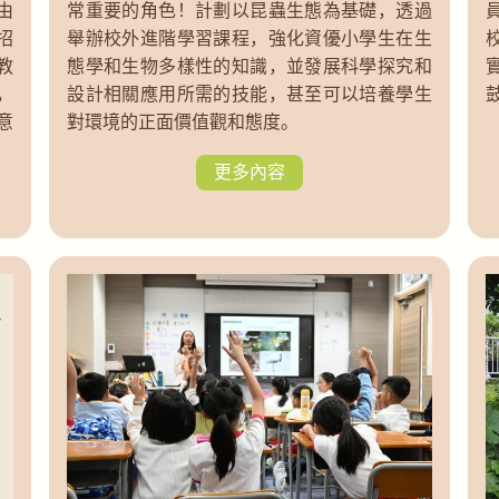
由
常重要的角色！計劃以昆蟲生態為基礎，透過
招
舉辦校外進階學習課程，強化資優小學生在生
教
態學和生物多樣性的知識，並發展科學探究和
，
設計相關應用所需的技能，甚至可以培養學生
意
對環境的正面價值觀和態度。
更多內容