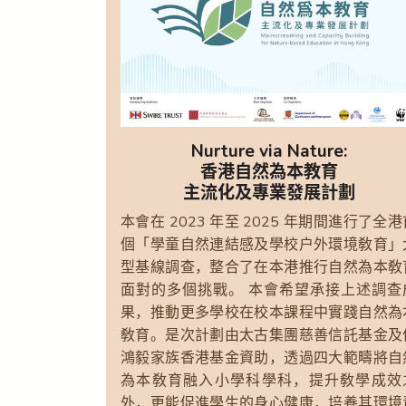
Nurture via Nature:
香港自然為本教育
主流化及專業發展計劃
本會在 2023 年至 2025 年期間進行了全港
個「學童自然連結感及學校戶外環境敎育」
型基線調查，整合了在本港推行自然為本敎
面對的多個挑戰。 本會希望承接上述調查
果，推動更多學校在校本課程中實踐自然為
敎育。是次計劃由太古集團慈善信託基金及
鴻毅家族香港基金資助，透過四大範疇將自
為本敎育融入小學科學科，提升敎學成效
外，更能促進學生的身心健康，培養其環境