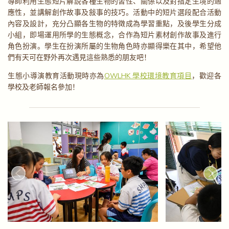
導師利用生態短片解說各種生物的習性、關係以及對指定生境的適
應性，並講解創作故事及敍事的技巧。活動中的短片選段配合活動
內容及設計，充分凸顯各生物的特徵成為學習重點，及後學生分成
小組，即場運用所學的生態概念，合作為短片素材創作故事及進行
角色扮演。學生在扮演所屬的生物角色時亦顯得樂在其中，希望他
們有天可在野外再次遇見這些熟悉的朋友吧！
生態小導演教育活動現時亦為
OWLHK 學校環境教育項目
，歡迎各
學校及老師報名參加！