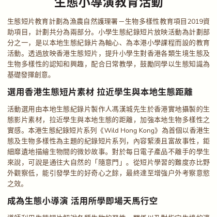
生態小導演教育活動
生態短片教育計劃為漁農自然護理署－生物多樣性教育項目2019資
助項目，計劃共分為兩部分。小學生態紀錄短片放映活動為計劃部
分之一，是以本地生態紀錄片為軸心、為本港小學課程而設的教育
活動。透過放映香港生態短片，提升小學生對香港各類生境生態及
生物多樣性的認知和興趣，配合日常教學，鼓勵同學以生態知識為
基礎發揮創意。
選用香港生態短片素材 拉近學生與本地生態距離
活動選用由本地生態紀錄片製作人馮漢城先生於香港實地攝製的生
態影片素材，拉近學生與本地生態的距離，加強本地生物多樣性之
實感。本港生態紀錄短片系列《Wild Hong Kong》為首個以香港生
態及生物多樣性為主題的紀錄短片系列，內容緊湊且富故事性，鉅
細靡遺地描繪生物間的微妙故事。對於每日電子產品不離手的學生
來說，可說是通往大自然的「隨意門」。從短片學習的難度亦比野
外觀察低，能引發學生的好奇心之餘，最終達至增強戶外考察意慾
之效。
成為生態小導演 活用所學即場天馬行空