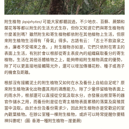
附生植物
(epiphytes)
可能大家都聽說過，不少地衣、苔蘚、蕨類和
蘭花等等都以附生的生活方式生存，但你又知道它們與寄生植物有
什麼差別嗎？雖然附生和寄生植物都依附在其他植物上生活，但原
來附生植物生活得有「骨氣」得多。古語有云：「志士不飲盜泉之
水，廉者不受嗟來之食。」附生植物亦如是，它們只依附在寄主的
表面上生活，有別於會以根部從寄主表皮內的組織竊取養分的寄生
植物。生活在其他活體植物之上，能夠帶給附生植物高度的優勢，
除了可以更直接地接觸陽光外，還可以增加傳播花粉、種子或孢子
的機會及距離。
根部沒有接觸泥土的附生植物又如何在水及養份上自給自足呢？原
來附生植物演化出物盡其用的適應能力，除了少量停留植物表面上
的雨水外，根部還可以直接從空氣汲取水分，亦發展出根莖等的器
官作儲水之用，而養份則是從在寄主植物表面累積的落葉及腐殖質
當中汲取。由於水份及養份需求少，因此附生植物亦是受歡迎的室
內觀葉植物。在辦公室種一棵附生植物，或許可以時常提醒你要精
神抖擻呢！(圖: 香港一種附生植物－崖姜蕨)