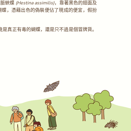
黑脈蛺蝶
(Hestina assimilis)
，靠著黑色的翅面及
蝴蝶，憑藉出色的偽裝便佔了現成的便宜，假扮
竟是真正有毒的蝴蝶，還是只不過是個冒牌貨。