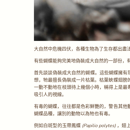
大自然中危機四伏，各種生物為了生存都出盡
有些蝴蝶能夠完美地偽裝成大自然的一部份，
首先談談偽裝成大自然的蝴蝶。這些蝴蝶擁有
想，牠最擅長偽裝成一片枯葉。枯葉蛺蝶翅膀
一動不動地在枝頭待上幾個小時，稱得上是最
吸引人的視線。
有毒的蝴蝶，往往都是色彩鮮艷的，警告其他
蝴蝶品種，讓別的動物以為牠也有毒。
例如白斑型的玉帶鳳蝶
(Papilio polytes)
，翅