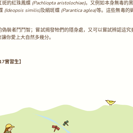
紅斑的紅珠鳳蝶
(Pachliopta aristolochiae)
。又例如本身無毒的
蝶
(Ideopsis similis)
及絹斑蝶
(Parantica aglea)
等。這些無毒的
的偽裝者鬥鬥智；嘗試揭發牠們的隱身處，又可以嘗試辨認這究
會讓你愛上大自然多幾分。
017實習生】