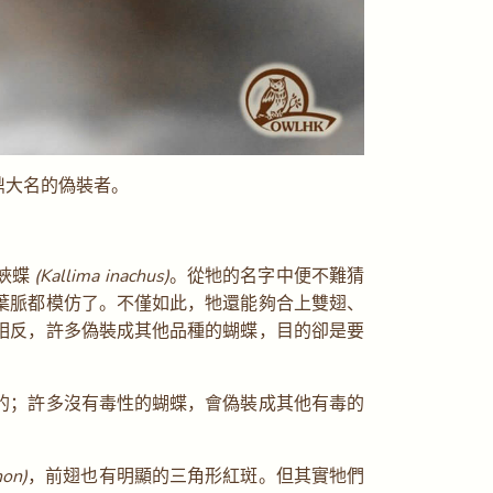
鼎大名的偽裝者。
蛺蝶
(Kallima inachus)
。從牠的名字中便不難猜
葉脈都模仿了。不僅如此，牠還能夠合上雙翅、
相反，許多偽裝成其他品種的蝴蝶，目的卻是要
的；許多沒有毒性的蝴蝶，會偽裝成其他有毒的
non)
，前翅也有明顯的三角形紅斑。但其實牠們