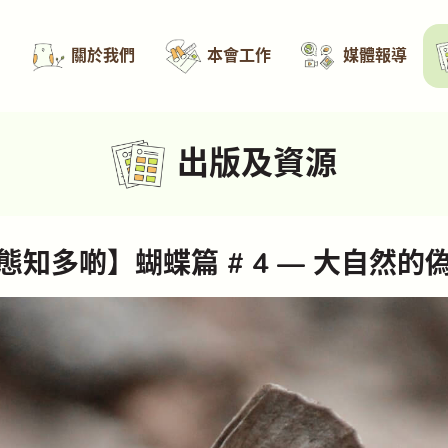
關於我們
本會工作
媒體報導
出版及資源
態知多啲】蝴蝶篇 # 4
— 大自然的