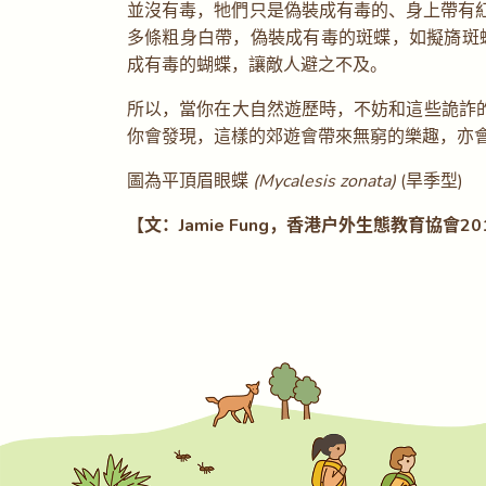
並沒有毒，牠們只是偽裝成有毒的、身上帶有
多條粗身白帶，偽裝成有毒的斑蝶，如擬旖斑
成有毒的蝴蝶，讓敵人避之不及。
所以，當你在大自然遊歷時，不妨和這些詭詐
你會發現，這樣的郊遊會帶來無窮的樂趣，亦
圖為平頂眉眼蝶
(Mycalesis zonata)
(旱季型)
【文：Jamie Fung，香港戶外生態教育協會2