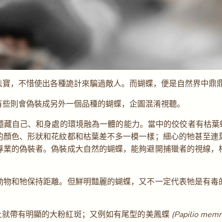
法寶，不惜使出各種詭計來騙過敵人。而蝴蝶，便是自然界中鼎
有些則會偽裝成另外一個品種的蝴蝶，企圖混淆視聽。
隱藏自己、和身處的環境融為一體的能力。當中的佼佼者有枯葉
的顏色、形狀和花紋都和枯葉差不多一模一樣；細心的牠甚至連
專業的偽裝者。偽裝成大自然的蝴蝶，能夠避開捕獵者的視線，
動物和牠保持距離。但鮮明豔麗的蝴蝶，又不一定代表牠是有毒
上就帶有明顯的大粉紅斑；又例如有尾型的美鳳蝶
(Papilio mem