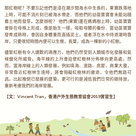
那紅樹呢？不要忘記他們是浸在潮汐間海水中生長的，果實跌落地
上時，可能不消片刻已被海水帶走．而他們的幼苗寶寶會未能站穩
着土地而發芽。怎麼辦呢？ 他們(果實)還在媽媽樹上時，幼苗寶寶
會掛在母株上形成，像是胎生一樣，吸取母體的養份．當幼苗寶寶
發育成熟時，會因自身體重而直插泥土，或者浮在水中待退潮時靠
岸，只要很短時間內便可以生根，長葉，成為一棵新的小紅樹。
儘管紅樹有令人讚歎的適應力，他們仍然受到人類城市化發展和氣
候變化所威脅。海平線的上升會迫使紅樹林分佈移向更高處。然
而，當海岸線上的人類發展，例如填海、道路、房屋、商業大廈，
非常靠近紅樹林生境時，將會阻礙紅樹林的撤退，令他們無路可
逃。比起推倒已發展的建築，更可行的是減低我們日常的碳排放，
重新考慮我們的海岸發展。
【文：Vincent Tran，香港戶外生態教育協會2019實習生】