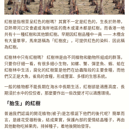
紅樹是指根莖呈紅色的樹嗎？其實不一定是紅色的，生長於熱帶，
亞熱帶河口交會處或海岸地區的喬木或灌木都是紅樹。而香港一地
共有十一種紅樹和其他類紅樹。早期因紅樹品種中一員 —— 木欖含
有大量單寧，馬來語稱為「紅樹皮」，可提供紅色的染料．因此稱
為紅樹。
紅樹林中只有紅樹嗎？ 紅樹林是由不同植物和動物所組成的群落，
只要你仔細一看，有很多細小生物，如螺、蟹、彈塗魚、蝦、蛤在
紅樹林中生活，腐化的紅樹葉是他們在幼蟲階段的主要食糧，而他
們又正是大魚，雀鳥的食糧，形成豐富、多樣的生態系統。
一般的植物都不能長期在海水中長期生活，紅樹郤是適應高度、長
期浸於水中的佼佼者，那麼要作出一些改變才可以適應環境。
「胎生」的紅樹
普遍我們認識的開花植物(被子)是怎樣誕下他們的後代呢？簡單而
言，是雌花受雄粉後，結成果實，保護內部的愛情結晶種子，再由
其他動物吃掉果肉，排掉種子，着地後開始發芽。