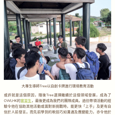
大專生導師Tree以自創卡牌進行環境教育活動
或許就是這個原因，隨後Tree選擇繼續於這個領域發展，成為了
OWLHK的
實習生
，最後更成為我們的團隊成員。過往帶領活動的經
驗令他在協助其他活動或面對新挑戰時，能更快「上手」及更有自
信於人前發言。而先前學到的軟技巧如溝通及應變能力，亦令他於