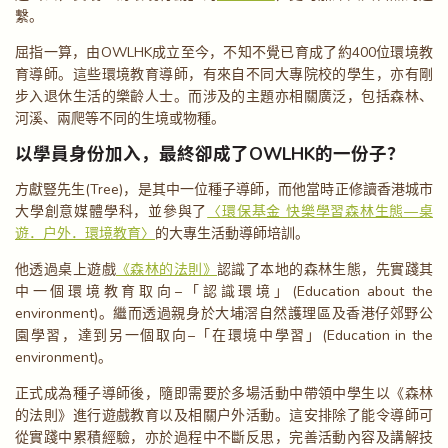
繫。
屈指一算，由OWLHK成立至今，不知不覺已育成了約400位環境教
育導師。這些環境教育導師，有來自不同大專院校的學生，亦有剛
步入退休生活的樂齡人士。而涉及的主題亦相關廣泛，包括森林、
河溪、兩爬等不同的生境或物種。
以學員身份加入，最終卻成了OWLHK的一份子？
方獻豎先生(Tree)，是其中一位種子導師，而他當時正修讀香港城市
大學創意媒體學科，並參與了
〈環保基金 快樂學習森林生態—桌
遊．戶外．環境教育〉
的大專生活動導師培訓。
他透過桌上遊戲
《森林的法則》
認識了本地的森林生態，先實踐其
中一個環境教育取向–「認識環境」(Education about the
environment)。繼而透過親身於大埔滘自然護理區及香港仔郊野公
園學習，達到另一個取向–「在環境中學習」(Education in the
environment)。
正式成為種子導師後，隨即需要於多場活動中帶領中學生以《森林
的法則》進行遊戲教育以及相關戶外活動。這安排除了能令導師可
從實踐中累積經驗，亦於過程中不斷反思，完善活動內容及講解技